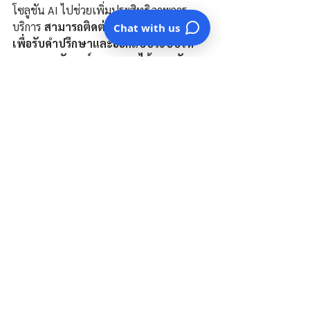
โซลูชัน AI ไปช่วยเพิ่มประสิทธิภาพการ
บริการ 
สามารถติดต่อทีมงาน Codegears 
Chat with us
เพื่อรับคำปรึกษาและออกแบบระบบให้
เหมาะสมกับองค์กรของคุณได้เลยครับ
Website: 
https://www.codegears.co.th/
Mobile: 085-115-3030
Facebook: 
m.me/162929527058823
ดูทั้งหมด
โพสต์ที่คล้ายกัน